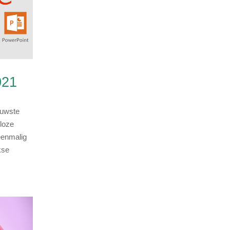
021
euwste
lloze
eenmalig
kse