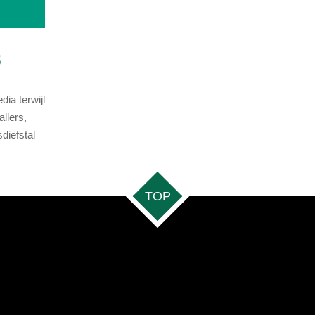
3
ia terwijl
llers,
diefstal
TOP