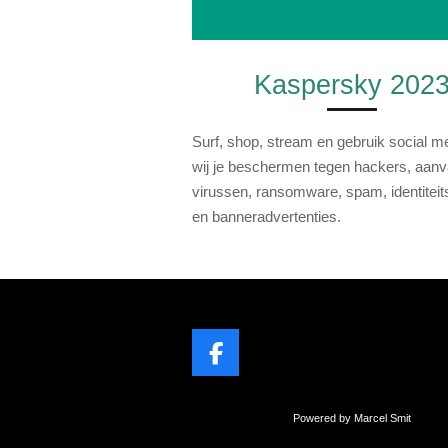
Kaspersky 202
Surf, shop, stream en gebruik social med
wij je beschermen tegen hackers, aanva
virussen, ransomware, spam, identiteits
en banneradvertenties.
F
a
c
Powered by Marcel Smit
e
b